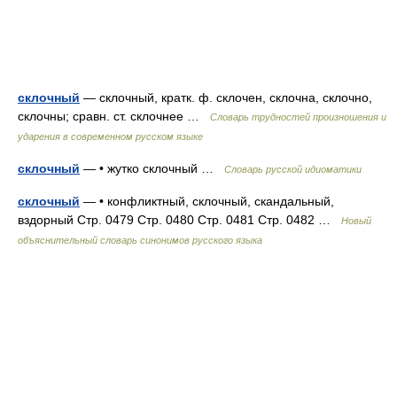
склочный
— склочный, кратк. ф. склочен, склочна, склочно,
склочны; сравн. ст. склочнее …
Словарь трудностей произношения и
ударения в современном русском языке
склочный
— • жутко склочный …
Словарь русской идиоматики
склочный
— • конфликтный, склочный, скандальный,
вздорный Стр. 0479 Стр. 0480 Стр. 0481 Стр. 0482 …
Новый
объяснительный словарь синонимов русского языка