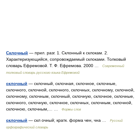
Склочный
— прил. разг. 1. Склонный к склокам. 2.
Характеризующийся, сопровождаемый склоками. Толковый
словарь Ефремовой. Т. Ф. Ефремова. 2000 …
Современный
толковый словарь русского языка Ефремовой
склочный
— склочный, склочная, склочное, склочные,
склочного, склочной, склочного, склочных, склочному, склочной,
склочному, склочным, склочный, склочную, склочное, склочные,
склочного, склочную, склочное, склочных, склочным, склочной,
склочною, склочным,… …
Формы слов
склочный
— скл очный; кратк. форма чен, чна …
Русский
орфографический словарь