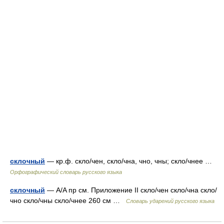
склочный
— кр.ф. скло/чен, скло/чна, чно, чны; скло/чнее …
Орфографический словарь русского языка
склочный
— A/A пр см. Приложение II скло/чен скло/чна скло/
чно скло/чны скло/чнее 260 см …
Словарь ударений русского языка